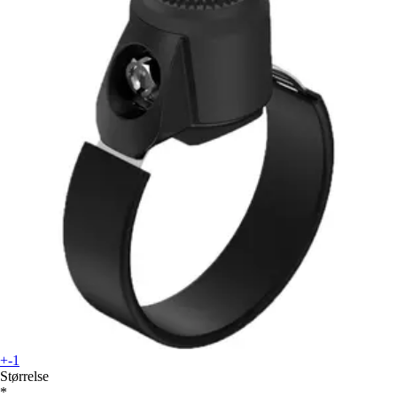
+-1
Størrelse
*