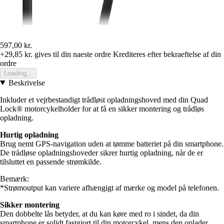
597,00 kr.
+29,85 kr.
gives til din naeste ordre
Krediteres efter bekraeftelse af din
ordre
Loading...
Beskrivelse
Inkluder et vejrbestandigt trådløst opladningshoved med din Quad
Lock® motorcykelholder for at få en sikker montering og trådløs
opladning.
Hurtig opladning
Brug nemt GPS-navigation uden at tømme batteriet på din smartphone.
De trådløse opladningshoveder sikrer hurtig opladning, når de er
tilsluttet en passende strømkilde.
Bemærk:
*Strømoutput kan variere afhængigt af mærke og model på telefonen.
Sikker montering
Den dobbelte lås betyder, at du kan køre med ro i sindet, da din
smartphone er solidt fastgjort til din motorcykel, mens den oplader.