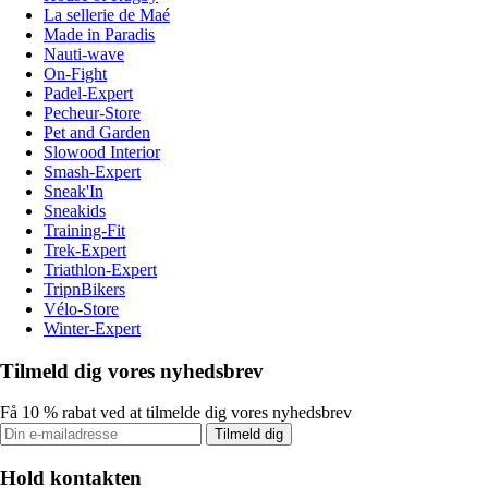
La sellerie de Maé
Made in Paradis
Nauti-wave
On-Fight
Padel-Expert
Pecheur-Store
Pet and Garden
Slowood Interior
Smash-Expert
Sneak'In
Sneakids
Training-Fit
Trek-Expert
Triathlon-Expert
TripnBikers
Vélo-Store
Winter-Expert
Tilmeld dig vores nyhedsbrev
Få 10 % rabat ved at tilmelde dig vores nyhedsbrev
Tilmeld dig
Hold kontakten