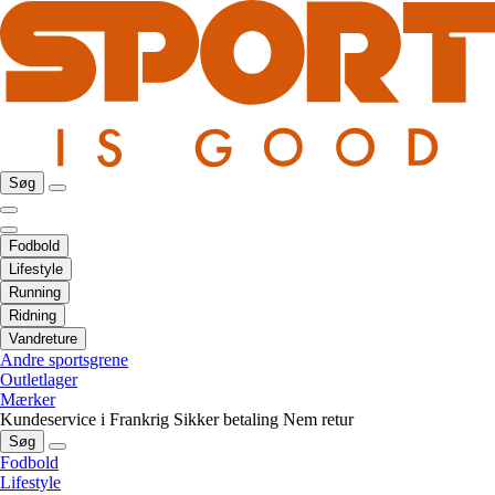
Søg
Fodbold
Lifestyle
Running
Ridning
Vandreture
Andre sportsgrene
Outletlager
Mærker
Kundeservice i Frankrig
Sikker betaling
Nem retur
Søg
Fodbold
Lifestyle