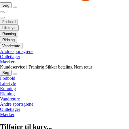
Søg
Fodbold
Lifestyle
Running
Ridning
Vandreture
Andre sportsgrene
Outletlager
Mærker
Kundeservice i Frankrig
Sikker betaling
Nem retur
Søg
Fodbold
Lifestyle
Running
Ridning
Vandreture
Andre sportsgrene
Outletlager
Mærker
Tilføjer til kurv...