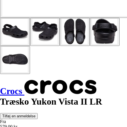
Crocs
Træsko Yukon Vista II LR
Tilføj en anmeldelse
Fra
579,00 kr.