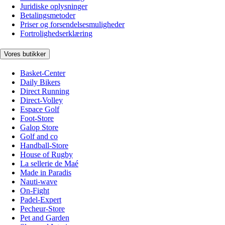
Juridiske oplysninger
Betalingsmetoder
Priser og forsendelsesmuligheder
Fortrolighedserklæring
Vores butikker
Basket-Center
Daily Bikers
Direct Running
Direct-Volley
Espace Golf
Foot-Store
Galop Store
Golf and co
Handball-Store
House of Rugby
La sellerie de Maé
Made in Paradis
Nauti-wave
On-Fight
Padel-Expert
Pecheur-Store
Pet and Garden