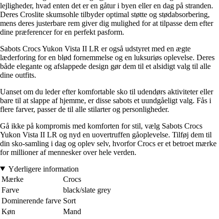
lejligheder, hvad enten det er en gåtur i byen eller en dag på stranden.
Deres Croslite skumsohle tilbyder optimal støtte og stødabsorbering,
mens deres justerbare rem giver dig mulighed for at tilpasse dem efter
dine præferencer for en perfekt pasform.
Sabots Crocs Yukon Vista II LR er også udstyret med en ægte
læderforing for en blød fornemmelse og en luksuriøs oplevelse. Deres
både elegante og afslappede design gør dem til et alsidigt valg til alle
dine outfits.
Uanset om du leder efter komfortable sko til udendørs aktiviteter eller
bare til at slappe af hjemme, er disse sabots et uundgåeligt valg. Fås i
flere farver, passer de til alle stilarter og personligheder.
Gå ikke på kompromis med komforten for stil, vælg Sabots Crocs
Yukon Vista II LR og nyd en uovertruffen gåoplevelse. Tilføj dem til
din sko-samling i dag og oplev selv, hvorfor Crocs er et betroet mærke
for millioner af mennesker over hele verden.
Yderligere information
Mærke
Crocs
Farve
black/slate grey
Dominerende farve
Sort
Køn
Mand