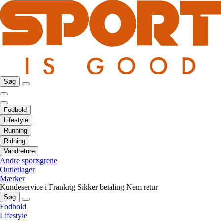
Søg
Fodbold
Lifestyle
Running
Ridning
Vandreture
Andre sportsgrene
Outletlager
Mærker
Kundeservice i Frankrig
Sikker betaling
Nem retur
Søg
Fodbold
Lifestyle