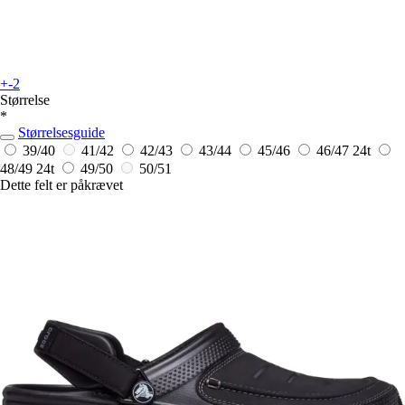
+-2
Størrelse
*
Størrelsesguide
39/40
41/42
42/43
43/44
45/46
46/47
24t
48/49
24t
49/50
50/51
Dette felt er påkrævet