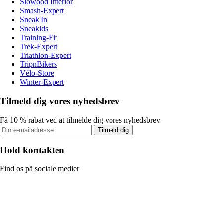
Slowood Interior
Smash-Expert
Sneak'In
Sneakids
Training-Fit
Trek-Expert
Triathlon-Expert
TripnBikers
Vélo-Store
Winter-Expert
Tilmeld dig vores nyhedsbrev
Få 10 % rabat ved at tilmelde dig vores nyhedsbrev
Tilmeld dig
Hold kontakten
Find os på sociale medier