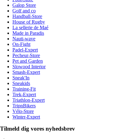
Galop Store
Golf and co
Handball-Store
House of Rugby
La sellerie de Maé
Made in Paradis
Nauti-wave
On-Fight
Padel-Expert
Pecheur-Store
Pet and Garden
Slowood Interior
Smash-Expert
Sneak'In
Sneakids
Training-Fit
Trek-Expert
Triathlon-Expert
TripnBikers
Vélo-Store
Winter-Expert
Tilmeld dig vores nyhedsbrev