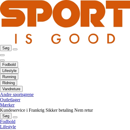
Søg
Fodbold
Lifestyle
Running
Ridning
Vandreture
Andre sportsgrene
Outletlager
Mærker
Kundeservice i Frankrig
Sikker betaling
Nem retur
Søg
Fodbold
Lifestyle