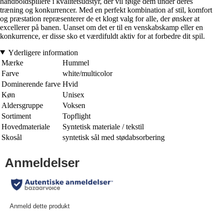
håndboldspillere i kvalitetsudstyr, der vil følge dem under deres
træning og konkurrencer. Med en perfekt kombination af stil, komfort
og præstation repræsenterer de et klogt valg for alle, der ønsker at
excellerer på banen. Uanset om det er til en venskabskamp eller en
konkurrence, er disse sko et værdifuldt aktiv for at forbedre dit spil.
Yderligere information
Mærke
Hummel
Farve
white/multicolor
Dominerende farve
Hvid
Køn
Unisex
Aldersgruppe
Voksen
Sortiment
Topflight
Hovedmateriale
Syntetisk materiale / tekstil
Skosål
syntetisk sål med stødabsorbering