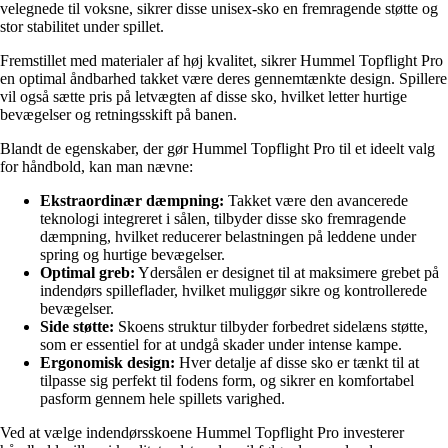
velegnede til voksne, sikrer disse unisex-sko en fremragende støtte og
stor stabilitet under spillet.
Fremstillet med materialer af høj kvalitet, sikrer Hummel Topflight Pro
en optimal åndbarhed takket være deres gennemtænkte design. Spillere
vil også sætte pris på letvægten af disse sko, hvilket letter hurtige
bevægelser og retningsskift på banen.
Blandt de egenskaber, der gør Hummel Topflight Pro til et ideelt valg
for håndbold, kan man nævne:
Ekstraordinær dæmpning:
Takket være den avancerede
teknologi integreret i sålen, tilbyder disse sko fremragende
dæmpning, hvilket reducerer belastningen på leddene under
spring og hurtige bevægelser.
Optimal greb:
Ydersålen er designet til at maksimere grebet på
indendørs spilleflader, hvilket muliggør sikre og kontrollerede
bevægelser.
Side støtte:
Skoens struktur tilbyder forbedret sidelæns støtte,
som er essentiel for at undgå skader under intense kampe.
Ergonomisk design:
Hver detalje af disse sko er tænkt til at
tilpasse sig perfekt til fodens form, og sikrer en komfortabel
pasform gennem hele spillets varighed.
Ved at vælge indendørsskoene Hummel Topflight Pro investerer