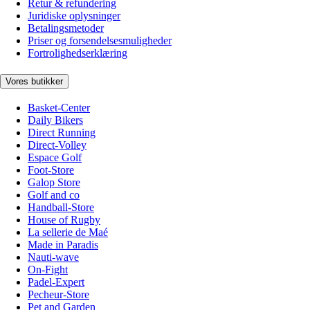
Retur & refundering
Juridiske oplysninger
Betalingsmetoder
Priser og forsendelsesmuligheder
Fortrolighedserklæring
Vores butikker
Basket-Center
Daily Bikers
Direct Running
Direct-Volley
Espace Golf
Foot-Store
Galop Store
Golf and co
Handball-Store
House of Rugby
La sellerie de Maé
Made in Paradis
Nauti-wave
On-Fight
Padel-Expert
Pecheur-Store
Pet and Garden