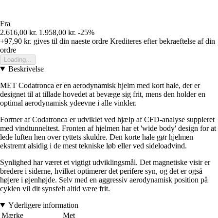
Fra
2.616,00 kr.
1.958,00 kr.
-25%
+97,90 kr.
gives til din naeste ordre
Krediteres efter bekraeftelse af din
ordre
Loading...
Beskrivelse
MET Codatronca er en aerodynamisk hjelm med kort hale, der er
designet til at tillade hovedet at bevæge sig frit, mens den holder en
optimal aerodynamisk ydeevne i alle vinkler.
Former af Codatronca er udviklet ved hjælp af CFD-analyse suppleret
med vindtunneltest. Fronten af hjelmen har et 'wide body' design for at
lede luften hen over ryttets skuldre. Den korte hale gør hjelmen
ekstremt alsidig i de mest tekniske løb eller ved sideloadvind.
Synlighed har været et vigtigt udviklingsmål. Det magnetiske visir er
bredere i siderne, hvilket optimerer det perifere syn, og det er også
højere i øjenhøjde. Selv med en aggressiv aerodynamisk position på
cyklen vil dit synsfelt altid være frit.
Yderligere information
Mærke
Met