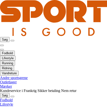
Søg
Fodbold
Lifestyle
Running
Ridning
Vandreture
Andre sportsgrene
Outletlager
Mærker
Kundeservice i Frankrig
Sikker betaling
Nem retur
Søg
Fodbold
Lifestyle