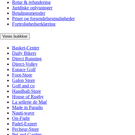
Retur & refundering
Juridiske oplysninger
Betalingsmetoder
Priser og forsendelsesmuligheder
Fortrolighedserklæring
Vores butikker
Basket-Center
Daily Bikers
Direct Running
Direct-Volley
Espace Golf
Foot-Store
Galop Store
Golf and co
Handball-Store
House of Rugby
La sellerie de Maé
Made in Paradis
Nauti-wave
On-Fight
Padel-Expert
Pecheur-Store
Pet and Garden