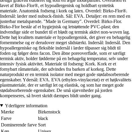
design gradvist etableret sig som en ægte modepartner. Overdelen er
lavet af Birko-Flor®, et hypoallergenisk og holdbart syntetisk
materiale. Anatomisk fodseng i kork og latex. Overdel: Birko-Flor®.
Indersål: læder med nubuck-finish. Sål: EVA. Detaljer: en rem med en
justerbar metalspænde. "Made in Germany". Overdel: Birko-Flor.
Birko-Flor består af et hygiejnisk og letstøttende PVC-plast; den
indvendige side er bundet til et blødt og termisk aktivt non-woven lag.
Dette høj kvalitets materiale er hypoallergenisk, det giver en behagelig
fornemmelse og er derudover meget slidstærkt. Indersål: Indersål. Den
hypoallergeniske og fleksible indersål i læder tilpasser sig blidt til
foden og følger dens facon. Den åbne poreoverflade, som er særligt
termisk aktiv, holder fødderne på en behagelig temperatur, selv under
intensiv fysisk aktivitet. Materiale til fodseng: Kork. Kork er et
fornybart råmateriale, der udvindes fra barken af korkeg. Dette
naturprodukt er en termisk isolator med meget gode stødabsorberende
egenskaber. Ydersål: EVA. EVA (ethylen-vinylacetat) er et højkvalitets
plastmateriale, der er særligt let og elastisk, og som har meget gode
stødabsorberende egenskaber. De små ujævnheder på jorden
kompenseres, så hvert skridt dæmpes blidt under gang.
Yderligere information
Mærke
Birkenstock
Farve
black
Dominerende farve
Sort
Køn
Unisex