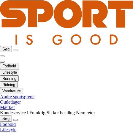
Søg
Fodbold
Lifestyle
Running
Ridning
Vandreture
Andre sportsgrene
Outletlager
Mærker
Kundeservice i Frankrig
Sikker betaling
Nem retur
Søg
Fodbold
Lifestyle