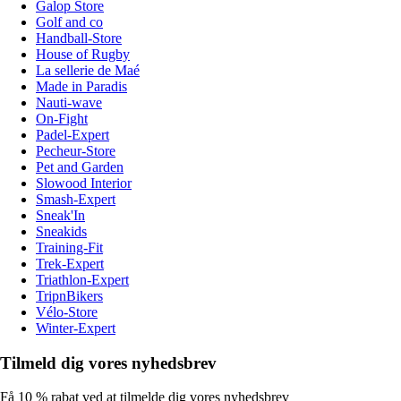
Galop Store
Golf and co
Handball-Store
House of Rugby
La sellerie de Maé
Made in Paradis
Nauti-wave
On-Fight
Padel-Expert
Pecheur-Store
Pet and Garden
Slowood Interior
Smash-Expert
Sneak'In
Sneakids
Training-Fit
Trek-Expert
Triathlon-Expert
TripnBikers
Vélo-Store
Winter-Expert
Tilmeld dig vores nyhedsbrev
Få 10 % rabat ved at tilmelde dig vores nyhedsbrev