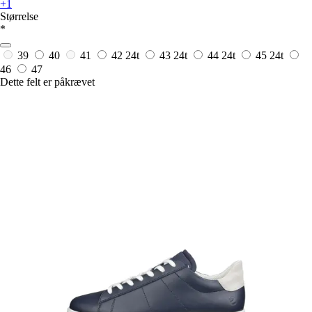
+1
Størrelse
*
39
40
41
42
24t
43
24t
44
24t
45
24t
46
47
Dette felt er påkrævet