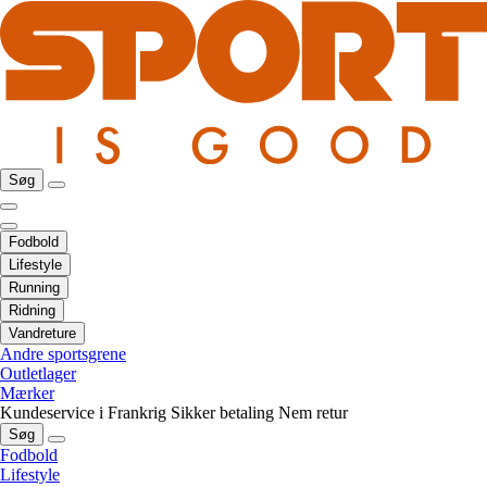
Søg
Fodbold
Lifestyle
Running
Ridning
Vandreture
Andre sportsgrene
Outletlager
Mærker
Kundeservice i Frankrig
Sikker betaling
Nem retur
Søg
Fodbold
Lifestyle