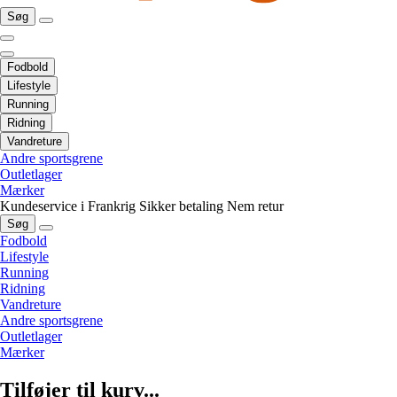
Søg
Fodbold
Lifestyle
Running
Ridning
Vandreture
Andre sportsgrene
Outletlager
Mærker
Kundeservice i Frankrig
Sikker betaling
Nem retur
Søg
Fodbold
Lifestyle
Running
Ridning
Vandreture
Andre sportsgrene
Outletlager
Mærker
Tilføjer til kurv...