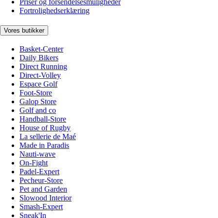
Priser og forsendelsesmuligheder
Fortrolighedserklæring
Vores butikker
Basket-Center
Daily Bikers
Direct Running
Direct-Volley
Espace Golf
Foot-Store
Galop Store
Golf and co
Handball-Store
House of Rugby
La sellerie de Maé
Made in Paradis
Nauti-wave
On-Fight
Padel-Expert
Pecheur-Store
Pet and Garden
Slowood Interior
Smash-Expert
Sneak'In