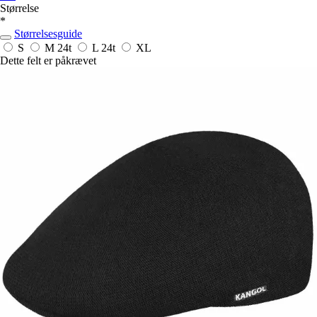
Størrelse
*
Størrelsesguide
S
M
24t
L
24t
XL
Dette felt er påkrævet