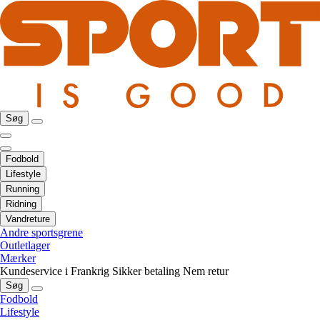
Søg
Fodbold
Lifestyle
Running
Ridning
Vandreture
Andre sportsgrene
Outletlager
Mærker
Kundeservice i Frankrig
Sikker betaling
Nem retur
Søg
Fodbold
Lifestyle