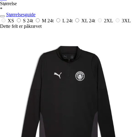
Størrelse
*
Størrelsesguide
XS
S
24t
M
24t
L
24t
XL
24t
2XL
3XL
Dette felt er påkrævet