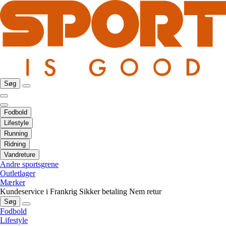
Søg
Fodbold
Lifestyle
Running
Ridning
Vandreture
Andre sportsgrene
Outletlager
Mærker
Kundeservice i Frankrig
Sikker betaling
Nem retur
Søg
Fodbold
Lifestyle