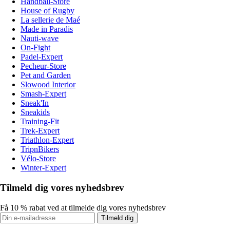
Handball-Store
House of Rugby
La sellerie de Maé
Made in Paradis
Nauti-wave
On-Fight
Padel-Expert
Pecheur-Store
Pet and Garden
Slowood Interior
Smash-Expert
Sneak'In
Sneakids
Training-Fit
Trek-Expert
Triathlon-Expert
TripnBikers
Vélo-Store
Winter-Expert
Tilmeld dig vores nyhedsbrev
Få 10 % rabat ved at tilmelde dig vores nyhedsbrev
Tilmeld dig