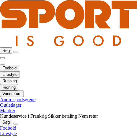
Søg
Fodbold
Lifestyle
Running
Ridning
Vandreture
Andre sportsgrene
Outletlager
Mærker
Kundeservice i Frankrig
Sikker betaling
Nem retur
Søg
Fodbold
Lifestyle