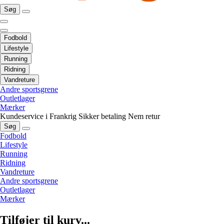
Søg
Fodbold
Lifestyle
Running
Ridning
Vandreture
Andre sportsgrene
Outletlager
Mærker
Kundeservice i Frankrig
Sikker betaling
Nem retur
Søg
Fodbold
Lifestyle
Running
Ridning
Vandreture
Andre sportsgrene
Outletlager
Mærker
Tilføjer til kurv...