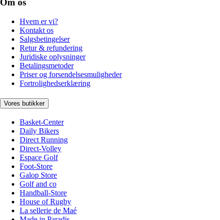
Om os
Hvem er vi?
Kontakt os
Salgsbetingelser
Retur & refundering
Juridiske oplysninger
Betalingsmetoder
Priser og forsendelsesmuligheder
Fortrolighedserklæring
Vores butikker
Basket-Center
Daily Bikers
Direct Running
Direct-Volley
Espace Golf
Foot-Store
Galop Store
Golf and co
Handball-Store
House of Rugby
La sellerie de Maé
Made in Paradis