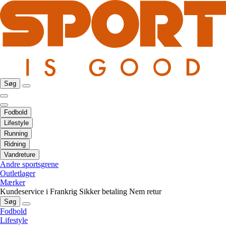
Søg
Fodbold
Lifestyle
Running
Ridning
Vandreture
Andre sportsgrene
Outletlager
Mærker
Kundeservice i Frankrig
Sikker betaling
Nem retur
Søg
Fodbold
Lifestyle