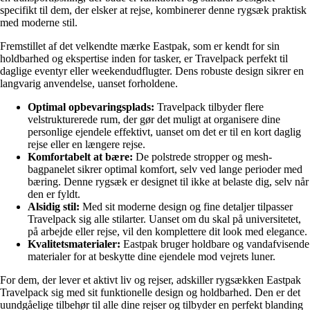
specifikt til dem, der elsker at rejse, kombinerer denne rygsæk praktisk
med moderne stil.
Fremstillet af det velkendte mærke Eastpak, som er kendt for sin
holdbarhed og ekspertise inden for tasker, er Travelpack perfekt til
daglige eventyr eller weekendudflugter. Dens robuste design sikrer en
langvarig anvendelse, uanset forholdene.
Optimal opbevaringsplads:
Travelpack tilbyder flere
velstrukturerede rum, der gør det muligt at organisere dine
personlige ejendele effektivt, uanset om det er til en kort daglig
rejse eller en længere rejse.
Komfortabelt at bære:
De polstrede stropper og mesh-
bagpanelet sikrer optimal komfort, selv ved lange perioder med
bæring. Denne rygsæk er designet til ikke at belaste dig, selv når
den er fyldt.
Alsidig stil:
Med sit moderne design og fine detaljer tilpasser
Travelpack sig alle stilarter. Uanset om du skal på universitetet,
på arbejde eller rejse, vil den komplettere dit look med elegance.
Kvalitetsmaterialer:
Eastpak bruger holdbare og vandafvisende
materialer for at beskytte dine ejendele mod vejrets luner.
For dem, der lever et aktivt liv og rejser, adskiller rygsækken Eastpak
Travelpack sig med sit funktionelle design og holdbarhed. Den er det
uundgåelige tilbehør til alle dine rejser og tilbyder en perfekt blanding