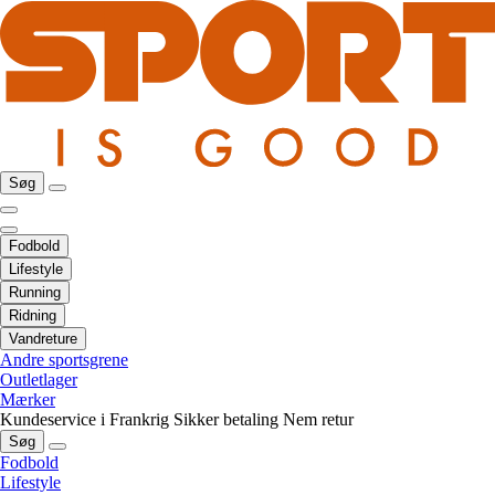
Søg
Fodbold
Lifestyle
Running
Ridning
Vandreture
Andre sportsgrene
Outletlager
Mærker
Kundeservice i Frankrig
Sikker betaling
Nem retur
Søg
Fodbold
Lifestyle