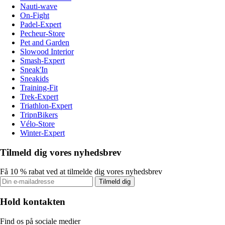
Nauti-wave
On-Fight
Padel-Expert
Pecheur-Store
Pet and Garden
Slowood Interior
Smash-Expert
Sneak'In
Sneakids
Training-Fit
Trek-Expert
Triathlon-Expert
TripnBikers
Vélo-Store
Winter-Expert
Tilmeld dig vores nyhedsbrev
Få 10 % rabat ved at tilmelde dig vores nyhedsbrev
Tilmeld dig
Hold kontakten
Find os på sociale medier