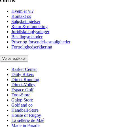
Om os
Hvem er vi?
Kontakt os
Salgsbetingelser
Retur & refundering
Juridiske oplysninger
Betalingsmetoder
Priser og forsendelsesmuligheder
Fortrolighedserklæring
Vores butikker
Basket-Center
Daily Bikers
Direct Running
Direct-Volley
Espace Golf
Foot-Store
Galop Store
Golf and co
Handball-Store
House of Rugby
La sellerie de Maé
Made in Paradis