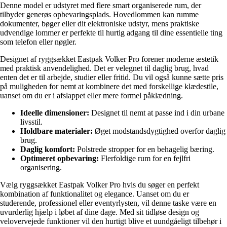
Denne model er udstyret med flere smart organiserede rum, der
tilbyder generøs opbevaringsplads. Hovedlommen kan rumme
dokumenter, bøger eller dit elektroniske udstyr, mens praktiske
udvendige lommer er perfekte til hurtig adgang til dine essentielle ting
som telefon eller nøgler.
Designet af ryggsækket Eastpak Volker Pro forener moderne æstetik
med praktisk anvendelighed. Det er velegnet til daglig brug, hvad
enten det er til arbejde, studier eller fritid. Du vil også kunne sætte pris
på muligheden for nemt at kombinere det med forskellige klædestile,
uanset om du er i afslappet eller mere formel påklædning.
Ideelle dimensioner:
Designet til nemt at passe ind i din urbane
livsstil.
Holdbare materialer:
Øget modstandsdygtighed overfor daglig
brug.
Daglig komfort:
Polstrede stropper for en behagelig bæring.
Optimeret opbevaring:
Flerfoldige rum for en fejlfri
organisering.
Vælg ryggsækket Eastpak Volker Pro hvis du søger en perfekt
kombination af funktionalitet og elegance. Uanset om du er
studerende, professionel eller eventyrlysten, vil denne taske være en
uvurderlig hjælp i løbet af dine dage. Med sit tidløse design og
velovervejede funktioner vil den hurtigt blive et uundgåeligt tilbehør i