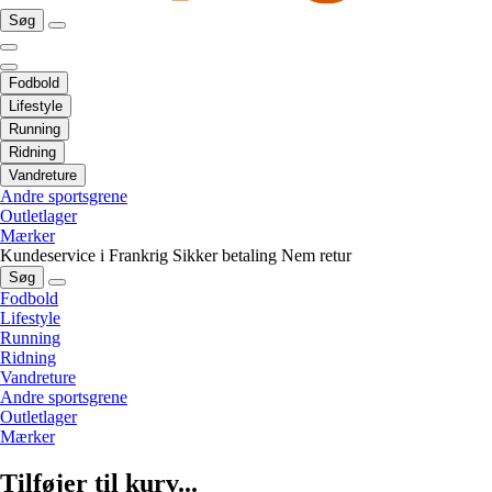
Søg
Fodbold
Lifestyle
Running
Ridning
Vandreture
Andre sportsgrene
Outletlager
Mærker
Kundeservice i Frankrig
Sikker betaling
Nem retur
Søg
Fodbold
Lifestyle
Running
Ridning
Vandreture
Andre sportsgrene
Outletlager
Mærker
Tilføjer til kurv...