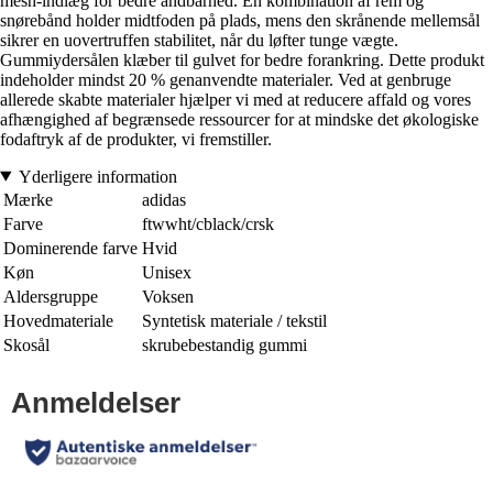
mesh-indlæg for bedre åndbarhed. En kombination af rem og
snørebånd holder midtfoden på plads, mens den skrånende mellemsål
sikrer en uovertruffen stabilitet, når du løfter tunge vægte.
Gummiydersålen klæber til gulvet for bedre forankring. Dette produkt
indeholder mindst 20 % genanvendte materialer. Ved at genbruge
allerede skabte materialer hjælper vi med at reducere affald og vores
afhængighed af begrænsede ressourcer for at mindske det økologiske
fodaftryk af de produkter, vi fremstiller.
Yderligere information
Mærke
adidas
Farve
ftwwht/cblack/crsk
Dominerende farve
Hvid
Køn
Unisex
Aldersgruppe
Voksen
Hovedmateriale
Syntetisk materiale / tekstil
Skosål
skrubebestandig gummi