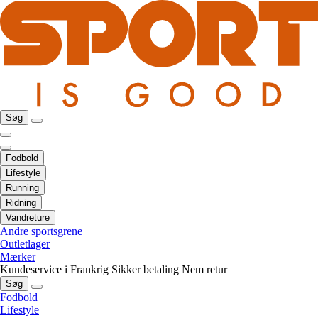
Søg
Fodbold
Lifestyle
Running
Ridning
Vandreture
Andre sportsgrene
Outletlager
Mærker
Kundeservice i Frankrig
Sikker betaling
Nem retur
Søg
Fodbold
Lifestyle