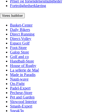
Priser og forsendelsesmuligheder
Fortrolighedserklæring
Vores butikker
Basket-Center
Daily Bikers
Direct Running
Direct-Volley
Espace Golf
Foot-Store
Galop Store
Golf and co
Handball-Store
House of Rugby
La sellerie de Maé
Made in Paradis
Nauti-wave
On-Fight
Padel-Expert
Pecheur-Store
Pet and Garden
Slowood Interior
Smash-Expert
Sneak'In