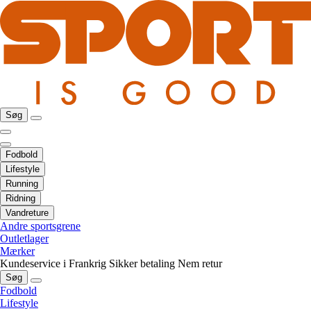
Søg
Fodbold
Lifestyle
Running
Ridning
Vandreture
Andre sportsgrene
Outletlager
Mærker
Kundeservice i Frankrig
Sikker betaling
Nem retur
Søg
Fodbold
Lifestyle