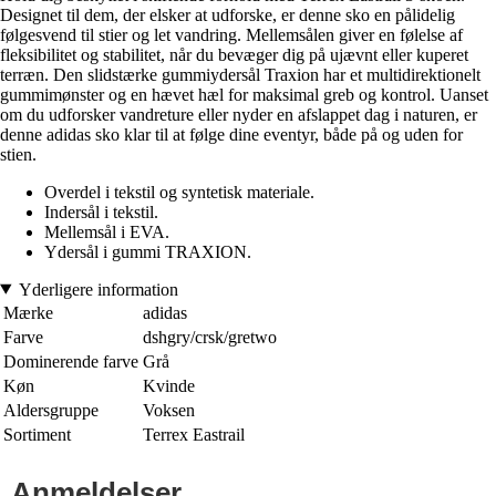
Designet til dem, der elsker at udforske, er denne sko en pålidelig
følgesvend til stier og let vandring. Mellemsålen giver en følelse af
fleksibilitet og stabilitet, når du bevæger dig på ujævnt eller kuperet
terræn. Den slidstærke gummiydersål Traxion har et multidirektionelt
gummimønster og en hævet hæl for maksimal greb og kontrol. Uanset
om du udforsker vandreture eller nyder en afslappet dag i naturen, er
denne adidas sko klar til at følge dine eventyr, både på og uden for
stien.
Overdel i tekstil og syntetisk materiale.
Indersål i tekstil.
Mellemsål i EVA.
Ydersål i gummi TRAXION.
Yderligere information
Mærke
adidas
Farve
dshgry/crsk/gretwo
Dominerende farve
Grå
Køn
Kvinde
Aldersgruppe
Voksen
Sortiment
Terrex Eastrail