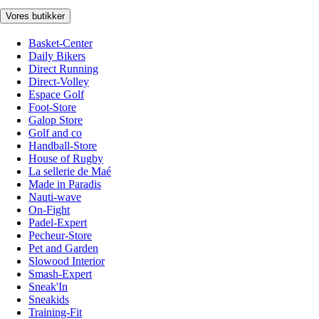
Vores butikker
Basket-Center
Daily Bikers
Direct Running
Direct-Volley
Espace Golf
Foot-Store
Galop Store
Golf and co
Handball-Store
House of Rugby
La sellerie de Maé
Made in Paradis
Nauti-wave
On-Fight
Padel-Expert
Pecheur-Store
Pet and Garden
Slowood Interior
Smash-Expert
Sneak'In
Sneakids
Training-Fit