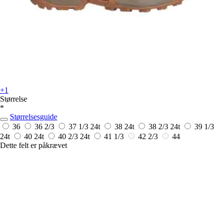
+1
Størrelse
*
Størrelsesguide
36
36 2/3
37 1/3
24t
38
24t
38 2/3
24t
39 1/3
24t
40
24t
40 2/3
24t
41 1/3
42 2/3
44
Dette felt er påkrævet