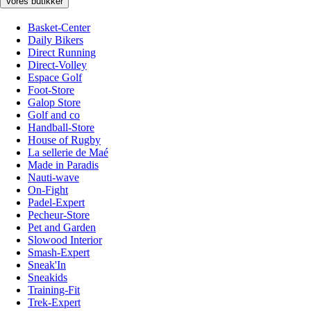
Vores butikker
Basket-Center
Daily Bikers
Direct Running
Direct-Volley
Espace Golf
Foot-Store
Galop Store
Golf and co
Handball-Store
House of Rugby
La sellerie de Maé
Made in Paradis
Nauti-wave
On-Fight
Padel-Expert
Pecheur-Store
Pet and Garden
Slowood Interior
Smash-Expert
Sneak'In
Sneakids
Training-Fit
Trek-Expert