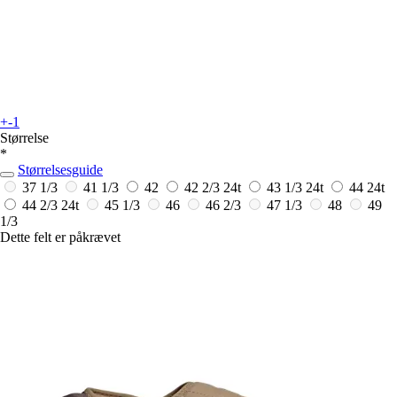
+-1
Størrelse
*
Størrelsesguide
37 1/3
41 1/3
42
42 2/3
24t
43 1/3
24t
44
24t
44 2/3
24t
45 1/3
46
46 2/3
47 1/3
48
49
1/3
Dette felt er påkrævet