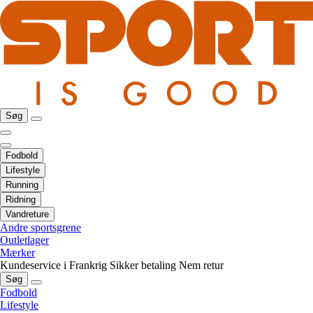
Søg
Fodbold
Lifestyle
Running
Ridning
Vandreture
Andre sportsgrene
Outletlager
Mærker
Kundeservice i Frankrig
Sikker betaling
Nem retur
Søg
Fodbold
Lifestyle