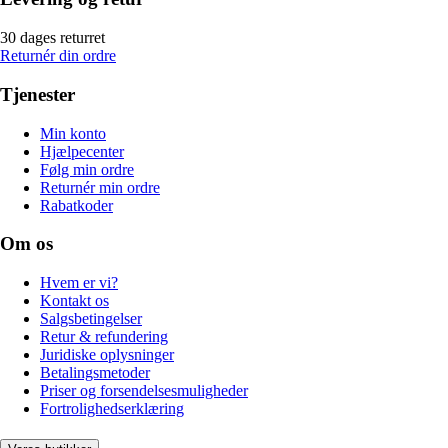
30 dages returret
Returnér din ordre
Tjenester
Min konto
Hjælpecenter
Følg min ordre
Returnér min ordre
Rabatkoder
Om os
Hvem er vi?
Kontakt os
Salgsbetingelser
Retur & refundering
Juridiske oplysninger
Betalingsmetoder
Priser og forsendelsesmuligheder
Fortrolighedserklæring