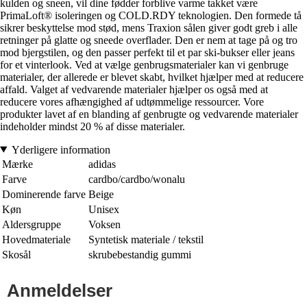
kulden og sneen, vil dine fødder forblive varme takket være
PrimaLoft® isoleringen og COLD.RDY teknologien. Den formede tå
sikrer beskyttelse mod stød, mens Traxion sålen giver godt greb i alle
retninger på glatte og sneede overflader. Den er nem at tage på og tro
mod bjergstilen, og den passer perfekt til et par ski-bukser eller jeans
for et vinterlook. Ved at vælge genbrugsmaterialer kan vi genbruge
materialer, der allerede er blevet skabt, hvilket hjælper med at reducere
affald. Valget af vedvarende materialer hjælper os også med at
reducere vores afhængighed af udtømmelige ressourcer. Vore
produkter lavet af en blanding af genbrugte og vedvarende materialer
indeholder mindst 20 % af disse materialer.
Yderligere information
Mærke
adidas
Farve
cardbo/cardbo/wonalu
Dominerende farve
Beige
Køn
Unisex
Aldersgruppe
Voksen
Hovedmateriale
Syntetisk materiale / tekstil
Skosål
skrubebestandig gummi