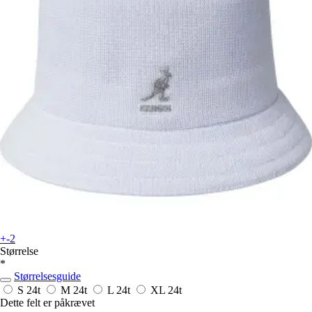
+-2
Størrelse
*
Størrelsesguide
S
24t
M
24t
L
24t
XL
24t
Dette felt er påkrævet