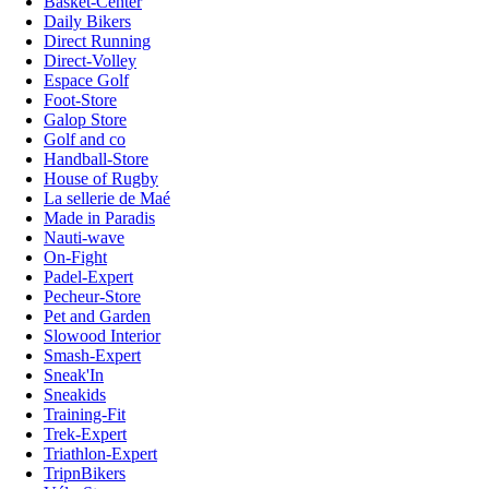
Basket-Center
Daily Bikers
Direct Running
Direct-Volley
Espace Golf
Foot-Store
Galop Store
Golf and co
Handball-Store
House of Rugby
La sellerie de Maé
Made in Paradis
Nauti-wave
On-Fight
Padel-Expert
Pecheur-Store
Pet and Garden
Slowood Interior
Smash-Expert
Sneak'In
Sneakids
Training-Fit
Trek-Expert
Triathlon-Expert
TripnBikers