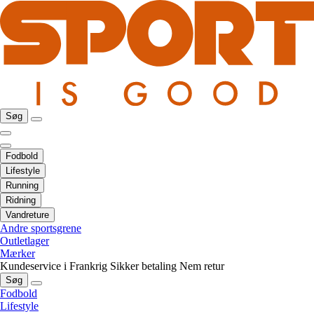
Søg
Fodbold
Lifestyle
Running
Ridning
Vandreture
Andre sportsgrene
Outletlager
Mærker
Kundeservice i Frankrig
Sikker betaling
Nem retur
Søg
Fodbold
Lifestyle