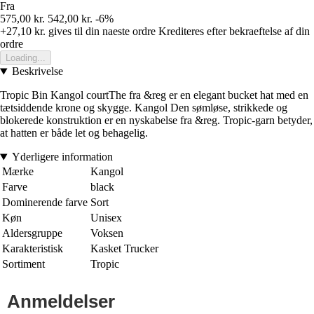
Fra
575,00 kr.
542,00 kr.
-6%
+27,10 kr.
gives til din naeste ordre
Krediteres efter bekraeftelse af din
ordre
Loading...
Beskrivelse
Tropic Bin Kangol courtThe fra &reg er en elegant bucket hat med en
tætsiddende krone og skygge. Kangol Den sømløse, strikkede og
blokerede konstruktion er en nyskabelse fra &reg. Tropic-garn betyder,
at hatten er både let og behagelig.
Yderligere information
Mærke
Kangol
Farve
black
Dominerende farve
Sort
Køn
Unisex
Aldersgruppe
Voksen
Karakteristisk
Kasket Trucker
Sortiment
Tropic