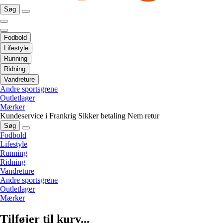
Søg
Fodbold
Lifestyle
Running
Ridning
Vandreture
Andre sportsgrene
Outletlager
Mærker
Kundeservice i Frankrig
Sikker betaling
Nem retur
Søg
Fodbold
Lifestyle
Running
Ridning
Vandreture
Andre sportsgrene
Outletlager
Mærker
Tilføjer til kurv...