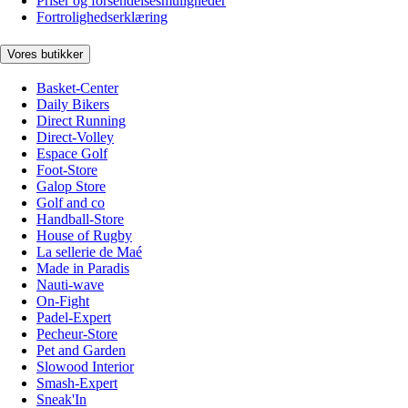
Priser og forsendelsesmuligheder
Fortrolighedserklæring
Vores butikker
Basket-Center
Daily Bikers
Direct Running
Direct-Volley
Espace Golf
Foot-Store
Galop Store
Golf and co
Handball-Store
House of Rugby
La sellerie de Maé
Made in Paradis
Nauti-wave
On-Fight
Padel-Expert
Pecheur-Store
Pet and Garden
Slowood Interior
Smash-Expert
Sneak'In