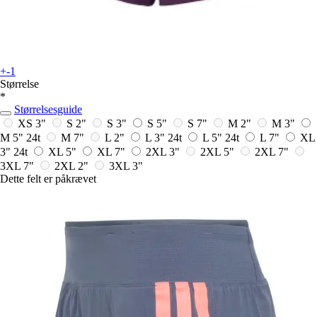
+-1
Størrelse
*
Størrelsesguide
XS 3"
S 2"
S 3"
S 5"
S 7"
M 2"
M 3"
M 5"
24t
M 7"
L 2"
L 3"
24t
L 5"
24t
L 7"
XL
3"
24t
XL 5"
XL 7"
2XL 3"
2XL 5"
2XL 7"
3XL 7"
2XL 2"
3XL 3"
Dette felt er påkrævet