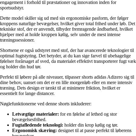
engagement i forhold til præstationer og innovation inden for
sportsudstyr.
Dette model skiller sig ud med sin ergonomiske pasform, der følger
kroppens naturlige bevægelser, hvilket giver total frihed under løb. Det
tekniske stof, der er anvendt, tilbyder fremragende åndbarhed, hvilket
hjælper med at holde kroppen kølig, selv under de mest intense
træningssessioner.
Shortsene er også udstyret med stof, der har avancerede teknologier til
optimal fugtstyring. Det betyder, at du kan sige farvel til ubehagelige
følelser forårsaget af sved, da materialet effektivt transporterer fugt væk
og holder din hud tør.
Perfekt til løbere på alle niveauer, tilpasser shorts adidas Adizero sig til
dine behov, uanset om det er en lille morgenløb eller en mere intensiv
træning. Dets design er tænkt til at minimere friktion, hvilket er
essentielt for lange distancer.
Nøglefunktionerne ved denne shorts inkluderer:
Letvægtige materialer:
for en følelse af lethed og stor
bevægelsesfrihed.
Fugtafledende teknologi:
holder din krop kølig og tør.
Ergonomisk skæring:
designet til at passe perfekt til løberens
bevægelser.