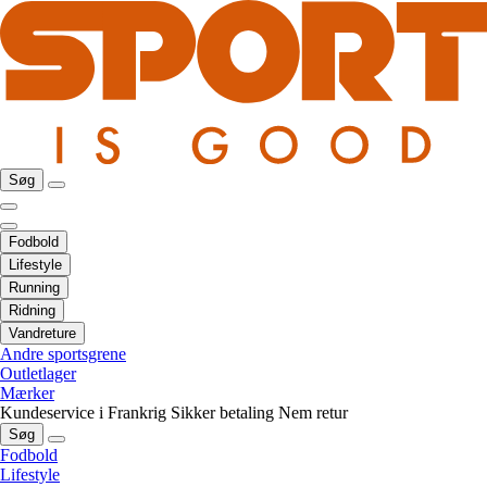
Søg
Fodbold
Lifestyle
Running
Ridning
Vandreture
Andre sportsgrene
Outletlager
Mærker
Kundeservice i Frankrig
Sikker betaling
Nem retur
Søg
Fodbold
Lifestyle