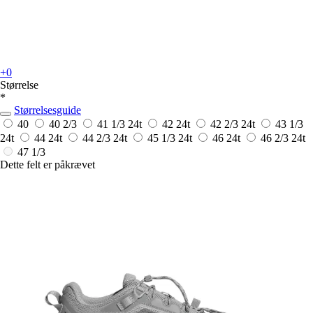
+0
Størrelse
*
Størrelsesguide
40
40 2/3
41 1/3
24t
42
24t
42 2/3
24t
43 1/3
24t
44
24t
44 2/3
24t
45 1/3
24t
46
24t
46 2/3
24t
47 1/3
Dette felt er påkrævet