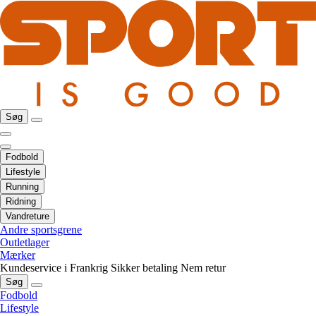
Søg
Fodbold
Lifestyle
Running
Ridning
Vandreture
Andre sportsgrene
Outletlager
Mærker
Kundeservice i Frankrig
Sikker betaling
Nem retur
Søg
Fodbold
Lifestyle