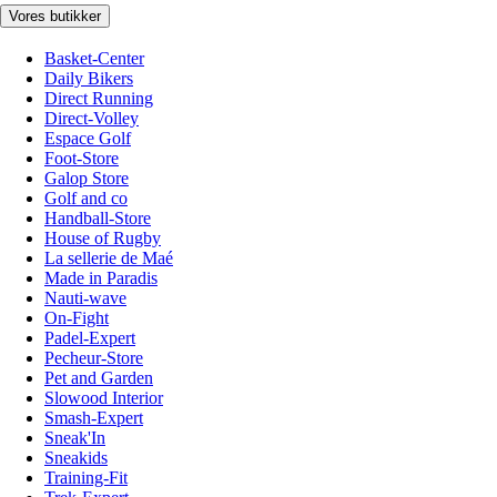
Vores butikker
Basket-Center
Daily Bikers
Direct Running
Direct-Volley
Espace Golf
Foot-Store
Galop Store
Golf and co
Handball-Store
House of Rugby
La sellerie de Maé
Made in Paradis
Nauti-wave
On-Fight
Padel-Expert
Pecheur-Store
Pet and Garden
Slowood Interior
Smash-Expert
Sneak'In
Sneakids
Training-Fit