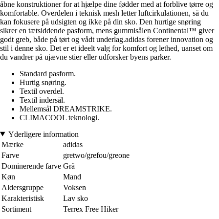
åbne konstruktioner for at hjælpe dine fødder med at forblive tørre og
komfortable. Overdelen i teknisk mesh letter luftcirkulationen, så du
kan fokusere på udsigten og ikke på din sko. Den hurtige snøring
sikrer en tætsiddende pasform, mens gummisålen Continental™ giver
godt greb, både på tørt og vådt underlag.adidas forener innovation og
stil i denne sko. Det er et ideelt valg for komfort og lethed, uanset om
du vandrer på ujævne stier eller udforsker byens parker.
Standard pasform.
Hurtig snøring.
Textil overdel.
Textil indersål.
Mellemsål DREAMSTRIKE.
CLIMACOOL teknologi.
Yderligere information
Mærke
adidas
Farve
gretwo/grefou/greone
Dominerende farve
Grå
Køn
Mand
Aldersgruppe
Voksen
Karakteristisk
Lav sko
Sortiment
Terrex Free Hiker