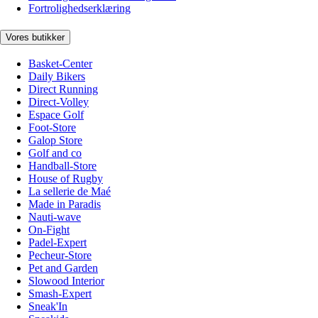
Fortrolighedserklæring
Vores butikker
Basket-Center
Daily Bikers
Direct Running
Direct-Volley
Espace Golf
Foot-Store
Galop Store
Golf and co
Handball-Store
House of Rugby
La sellerie de Maé
Made in Paradis
Nauti-wave
On-Fight
Padel-Expert
Pecheur-Store
Pet and Garden
Slowood Interior
Smash-Expert
Sneak'In