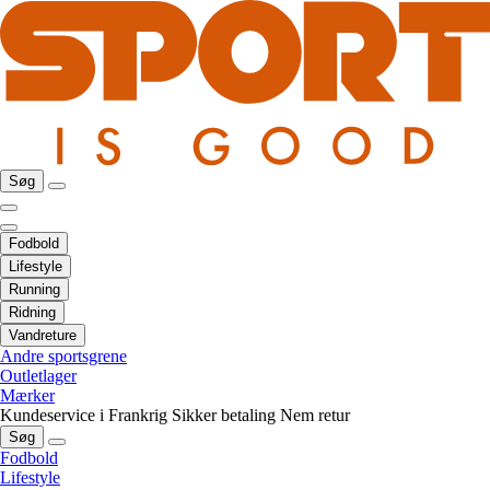
Søg
Fodbold
Lifestyle
Running
Ridning
Vandreture
Andre sportsgrene
Outletlager
Mærker
Kundeservice i Frankrig
Sikker betaling
Nem retur
Søg
Fodbold
Lifestyle