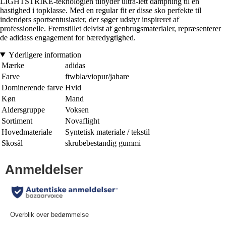
LIGHTSTRIKE-teknologien tilbyder ultra-lett dämpning til en
hastighed i topklasse. Med en regular fit er disse sko perfekte til
indendørs sportsentusiaster, der søger udstyr inspireret af
professionelle. Fremstillet delvist af genbrugsmaterialer, repræsenterer
de adidass engagement for bæredygtighed.
Yderligere information
Mærke
adidas
Farve
ftwbla/viopur/jahare
Dominerende farve
Hvid
Køn
Mand
Aldersgruppe
Voksen
Sortiment
Novaflight
Hovedmateriale
Syntetisk materiale / tekstil
Skosål
skrubebestandig gummi