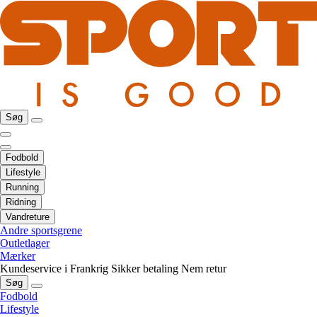
Søg
Fodbold
Lifestyle
Running
Ridning
Vandreture
Andre sportsgrene
Outletlager
Mærker
Kundeservice i Frankrig
Sikker betaling
Nem retur
Søg
Fodbold
Lifestyle