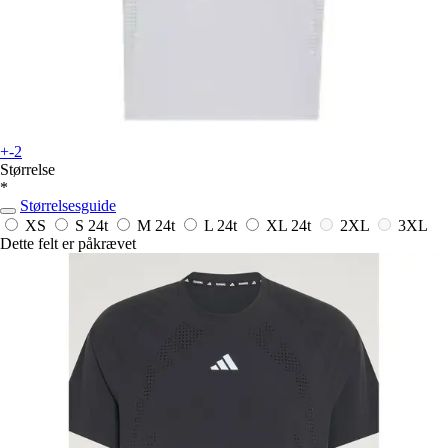
+-2
Størrelse
*
Størrelsesguide
XS
S
24t
M
24t
L
24t
XL
24t
2XL
3XL
Dette felt er påkrævet