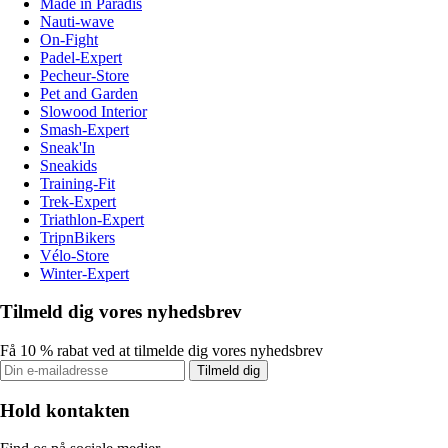
Made in Paradis
Nauti-wave
On-Fight
Padel-Expert
Pecheur-Store
Pet and Garden
Slowood Interior
Smash-Expert
Sneak'In
Sneakids
Training-Fit
Trek-Expert
Triathlon-Expert
TripnBikers
Vélo-Store
Winter-Expert
Tilmeld dig vores nyhedsbrev
Få 10 % rabat ved at tilmelde dig vores nyhedsbrev
Tilmeld dig
Hold kontakten