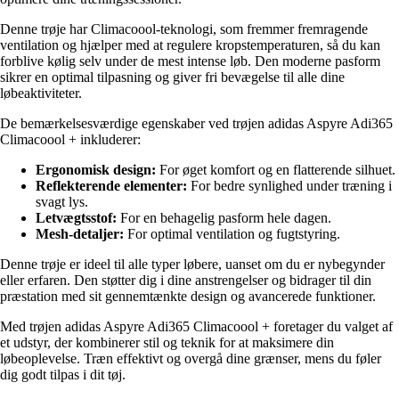
Denne trøje har Climacoool-teknologi, som fremmer fremragende
ventilation og hjælper med at regulere kropstemperaturen, så du kan
forblive kølig selv under de mest intense løb. Den moderne pasform
sikrer en optimal tilpasning og giver fri bevægelse til alle dine
løbeaktiviteter.
De bemærkelsesværdige egenskaber ved trøjen adidas Aspyre Adi365
Climacoool + inkluderer:
Ergonomisk design:
For øget komfort og en flatterende silhuet.
Reflekterende elementer:
For bedre synlighed under træning i
svagt lys.
Letvægtsstof:
For en behagelig pasform hele dagen.
Mesh-detaljer:
For optimal ventilation og fugtstyring.
Denne trøje er ideel til alle typer løbere, uanset om du er nybegynder
eller erfaren. Den støtter dig i dine anstrengelser og bidrager til din
præstation med sit gennemtænkte design og avancerede funktioner.
Med trøjen adidas Aspyre Adi365 Climacoool + foretager du valget af
et udstyr, der kombinerer stil og teknik for at maksimere din
løbeoplevelse. Træn effektivt og overgå dine grænser, mens du føler
dig godt tilpas i dit tøj.