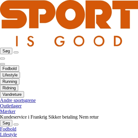
Søg
Fodbold
Lifestyle
Running
Ridning
Vandreture
Andre sportsgrene
Outletlager
Mærker
Kundeservice i Frankrig
Sikker betaling
Nem retur
Søg
Fodbold
Lifestyle