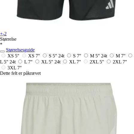
+-2
Størrelse
*
Størrelsesguide
XS 5"
XS 7"
S 5"
24t
S 7"
M 5"
24t
M 7"
L 5"
24t
L 7"
XL 5"
24t
XL 7"
2XL 5"
2XL 7"
3XL 7"
Dette felt er påkrævet