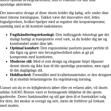
sportslige aktiviteter.
Det innovative design af disse shorts holder dig kølig, selv under dine
mest intense træningspas. Takket være det innovative stof, lettes
fugtafgivelsen, hvilket hjælper med at regulere din kropstemperatur,
samtidig med at dit komfort maksimeres.
Fugthåndteringsteknologi:
Den indbyggede teknologi gør det
muligt hurtigt at transportere sved væk, så du holder dig tør og
komfortabel under dine løb.
Optimal komfort:
Den ergonomiske pasform passer perfekt til
din figur og giver stor bevægelsesfrihed uden at gå på
kompromis med komforten.
Moderne stil:
Med et rent design og elegante linjer tilpasser
denne shorts sig ikke kun til din sportslige præstation, men også
til din dagligdags stil.
Holdbarhed:
Fremstillet med kvalitetsmaterialer, er den designet
til at modstå belastningerne fra regelmæssig træning.
Uanset om du er en lejlighedsvis løber eller en erfaren atlet, vil shorts
adidas Adi365 Breeze være et fremragende tilføjelse til din sports
garderobe. Deres funktionalitet og stil gør dem til et foretrukket valg
for dem, der ønsker at overgå sig selv, mens de forbliver på forkant
med moden.