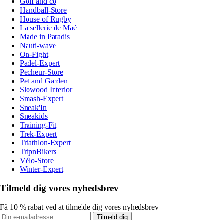
Golf and co
Handball-Store
House of Rugby
La sellerie de Maé
Made in Paradis
Nauti-wave
On-Fight
Padel-Expert
Pecheur-Store
Pet and Garden
Slowood Interior
Smash-Expert
Sneak'In
Sneakids
Training-Fit
Trek-Expert
Triathlon-Expert
TripnBikers
Vélo-Store
Winter-Expert
Tilmeld dig vores nyhedsbrev
Få 10 % rabat ved at tilmelde dig vores nyhedsbrev
Tilmeld dig