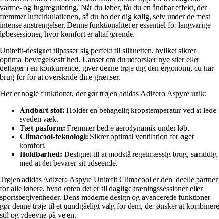
varme- og fugtregulering. Når du løber, får du en åndbar effekt, der
fremmer luftcirkulationen, så du holder dig kølig, selv under de mest
intense anstrengelser. Denne funktionalitet er essentiel for langvarige
løbesessioner, hvor komfort er altafgørende.
Unitefit-designet tilpasser sig perfekt til silhuetten, hvilket sikrer
optimal bevægelsesfrihed. Uanset om du udforsker nye stier eller
deltager i en konkurrence, giver denne trøje dig den ergonomi, du har
brug for for at overskride dine grænser.
Her er nogle funktioner, der gør trøjen adidas Adizero Aspyre unik:
Åndbart stof:
Holder en behagelig kropstemperatur ved at lede
sveden væk.
Tæt pasform:
Fremmer bedre aerodynamik under løb.
Climacool-teknologi:
Sikrer optimal ventilation for øget
komfort.
Holdbarhed:
Designet til at modstå regelmæssig brug, samtidig
med at det bevarer sit udseende.
Trøjen adidas Adizero Aspyre Unitefit Climacool er den ideelle partner
for alle løbere, hvad enten det er til daglige træningssessioner eller
sportsbegivenheder. Dens moderne design og avancerede funktioner
gør denne trøje til et uundgåeligt valg for dem, der ønsker at kombinere
stil og ydeevne på vejen.