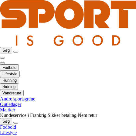
Søg
Fodbold
Lifestyle
Running
Ridning
Vandreture
Andre sportsgrene
Outletlager
Mærker
Kundeservice i Frankrig
Sikker betaling
Nem retur
Søg
Fodbold
Lifestyle