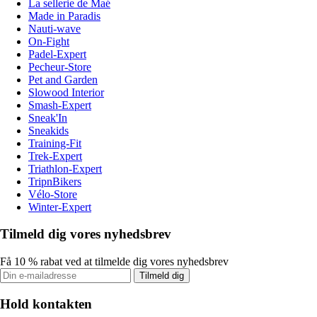
La sellerie de Maé
Made in Paradis
Nauti-wave
On-Fight
Padel-Expert
Pecheur-Store
Pet and Garden
Slowood Interior
Smash-Expert
Sneak'In
Sneakids
Training-Fit
Trek-Expert
Triathlon-Expert
TripnBikers
Vélo-Store
Winter-Expert
Tilmeld dig vores nyhedsbrev
Få 10 % rabat ved at tilmelde dig vores nyhedsbrev
Tilmeld dig
Hold kontakten