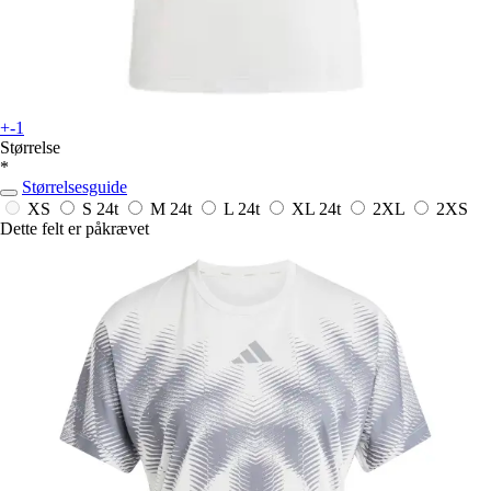
+-1
Størrelse
*
Størrelsesguide
XS
S
24t
M
24t
L
24t
XL
24t
2XL
2XS
Dette felt er påkrævet