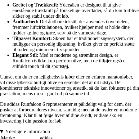
Grebet og Trækkraft:
Ydersålen er designet til at give
enestående trækkraft på forskellige overflader, så du kan forblive
sikker og stabil under dit løb.
Åndbarhed:
Det åndbare tekstil, der anvendes i overdelen,
fremmer luftcirkulationen, hvilket hjælper med at holde dine
fødder kølige og tørre, selv på de varmeste dage.
Tilpasset Komfort:
Skoen har et traditionelt snøresystem, der
muliggør en personlig tilpasning, hvilket giver en perfekt støtte
til foden og minimerer trykpunkter.
Elegant Stil:
Med et moderne og strømlinet design, er
Runfalcon 6 ikke kun performative, men de tilføjer også et
stilfuldt touch til dit sportstøj.
Uanset om du er en lejlighedsvis løber eller en erfaren maratonløber,
vil disse løbesko hurtigt blive en essentiel del af dit udstyr. De
kombinerer tekniske innovationer og æstetik, så du kan fokusere på din
præstation, mens du ser godt ud på samme tid.
De adidas Runfalcon 6 repræsenterer et pålideligt valg for dem, der
ønsker at forbedre deres niveau, samtidig med at de nyder en moderne
fremtoning. Klar til at følge hvert af dine skridt, er disse sko en
investering i din passion for løb.
Yderligere information
Mærke
adidas