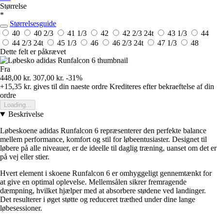
Størrelse
*
Størrelsesguide
40
40 2/3
41 1/3
42
42 2/3
24t
43 1/3
44
44 2/3
24t
45 1/3
46
46 2/3
24t
47 1/3
48
Dette felt er påkrævet
Fra
448,00 kr.
307,00 kr.
-31%
+15,35 kr.
gives til din naeste ordre
Krediteres efter bekraeftelse af din
ordre
Loading...
Beskrivelse
Løbeskoene adidas Runfalcon 6 repræsenterer den perfekte balance
mellem performance, komfort og stil for løbeentusiaster. Designet til
løbere på alle niveauer, er de ideelle til daglig træning, uanset om det er
på vej eller stier.
Hvert element i skoene Runfalcon 6 er omhyggeligt gennemtænkt for
at give en optimal oplevelse. Mellemsålen sikrer fremragende
dæmpning, hvilket hjælper med at absorbere stødene ved landinger.
Det resulterer i øget støtte og reduceret træthed under dine lange
løbesessioner.