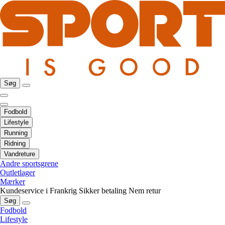
Søg
Fodbold
Lifestyle
Running
Ridning
Vandreture
Andre sportsgrene
Outletlager
Mærker
Kundeservice i Frankrig
Sikker betaling
Nem retur
Søg
Fodbold
Lifestyle