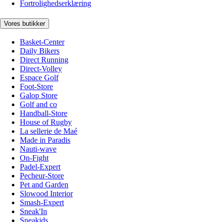
Fortrolighedserklæring
Vores butikker
Basket-Center
Daily Bikers
Direct Running
Direct-Volley
Espace Golf
Foot-Store
Galop Store
Golf and co
Handball-Store
House of Rugby
La sellerie de Maé
Made in Paradis
Nauti-wave
On-Fight
Padel-Expert
Pecheur-Store
Pet and Garden
Slowood Interior
Smash-Expert
Sneak'In
Sneakids