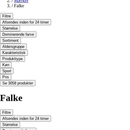
/
Mærker
/
Falke
Filtre
Afsendes inden for 24 timer
Størrelse
Dominerende farve
Sortiment
Aldersgruppe
Karakteristisk
Produkttype
Køn
Sport
Pris
Se 3058 produkter
Falke
Filtre
Afsendes inden for 24 timer
Størrelse