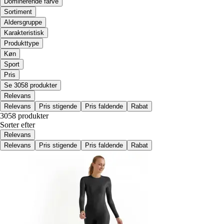
Dominerende farve
Sortiment
Aldersgruppe
Karakteristisk
Produkttype
Køn
Sport
Pris
Se 3058 produkter
Relevans
Relevans
Pris stigende
Pris faldende
Rabat
3058 produkter
Sorter efter
Relevans
Relevans
Pris stigende
Pris faldende
Rabat