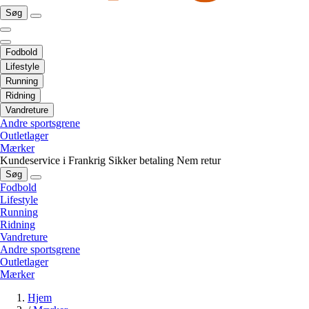
Søg
Fodbold
Lifestyle
Running
Ridning
Vandreture
Andre sportsgrene
Outletlager
Mærker
Kundeservice i Frankrig
Sikker betaling
Nem retur
Søg
Fodbold
Lifestyle
Running
Ridning
Vandreture
Andre sportsgrene
Outletlager
Mærker
Hjem