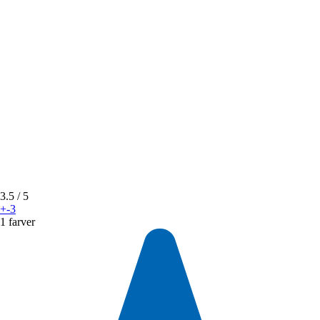
3.5
/ 5
+-3
1 farver