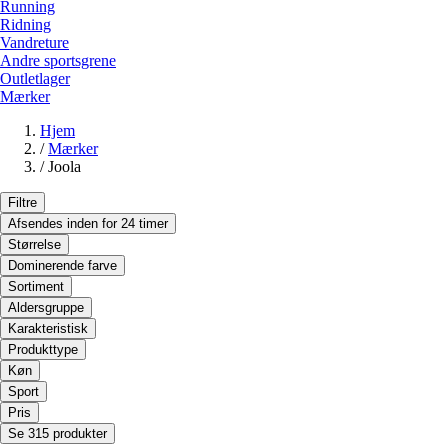
Running
Ridning
Vandreture
Andre sportsgrene
Outletlager
Mærker
Hjem
/
Mærker
/
Joola
Filtre
Afsendes inden for 24 timer
Størrelse
Dominerende farve
Sortiment
Aldersgruppe
Karakteristisk
Produkttype
Køn
Sport
Pris
Se 315 produkter