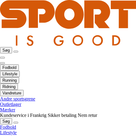
Søg
Fodbold
Lifestyle
Running
Ridning
Vandreture
Andre sportsgrene
Outletlager
Mærker
Kundeservice i Frankrig
Sikker betaling
Nem retur
Søg
Fodbold
Lifestyle