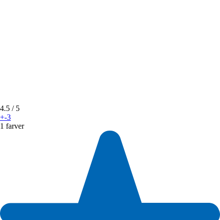
4.5
/ 5
+-3
1 farver