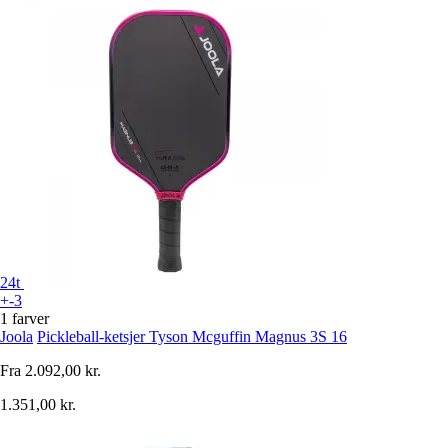
24t
+-3
1 farver
Joola
Pickleball-ketsjer Tyson Mcguffin Magnus 3S 16
Fra
2.092,00 kr.
1.351,00 kr.