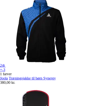
24t
+-3
1 farver
Joola
Træningsjakke til børn Synergy
380,00 kr.