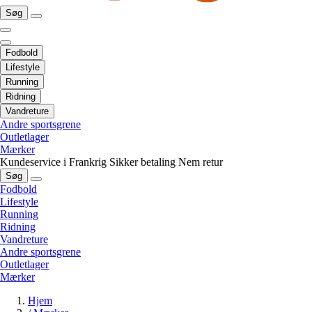
Søg
Fodbold
Lifestyle
Running
Ridning
Vandreture
Andre sportsgrene
Outletlager
Mærker
Kundeservice i Frankrig
Sikker betaling
Nem retur
Søg
Fodbold
Lifestyle
Running
Ridning
Vandreture
Andre sportsgrene
Outletlager
Mærker
Hjem