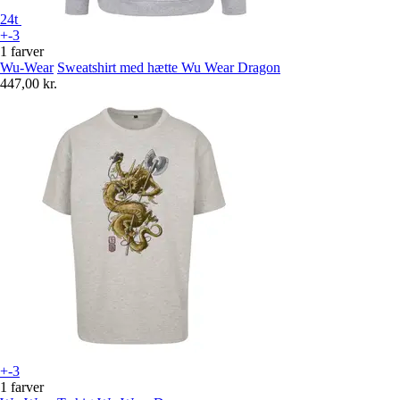
24t
+-3
1 farver
Wu-Wear
Sweatshirt med hætte Wu Wear Dragon
447,00 kr.
+-3
1 farver