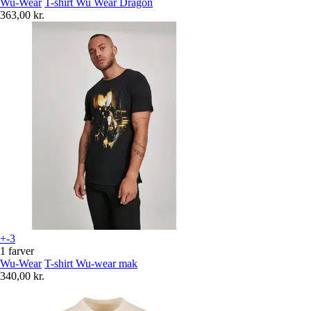
Wu-Wear
T-shirt Wu Wear Dragon
363,00 kr.
+-3
1 farver
Wu-Wear
T-shirt Wu-wear mak
340,00 kr.