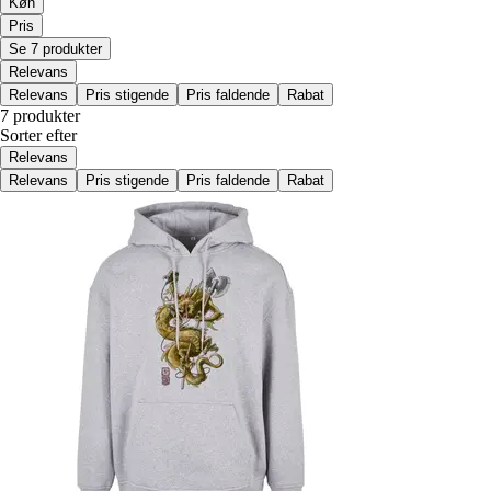
Køn
Pris
Se 7 produkter
Relevans
Relevans
Pris stigende
Pris faldende
Rabat
7 produkter
Sorter efter
Relevans
Relevans
Pris stigende
Pris faldende
Rabat