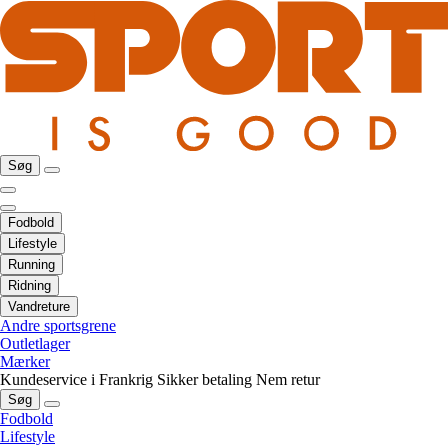
Søg
Fodbold
Lifestyle
Running
Ridning
Vandreture
Andre sportsgrene
Outletlager
Mærker
Kundeservice i Frankrig
Sikker betaling
Nem retur
Søg
Fodbold
Lifestyle