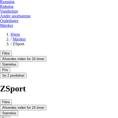
Running
Ridning
Vandreture
Andre sportsgrene
Outletlager
Mærker
Hjem
/
Mærker
/
ZSport
Filtre
Afsendes inden for 24 timer
Størrelse
Pris
Se 2 produkter
ZSport
Filtre
Afsendes inden for 24 timer
Størrelse