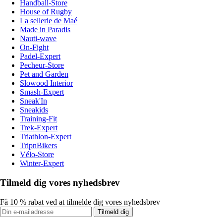
Handball-Store
House of Rugby
La sellerie de Maé
Made in Paradis
Nauti-wave
On-Fight
Padel-Expert
Pecheur-Store
Pet and Garden
Slowood Interior
Smash-Expert
Sneak'In
Sneakids
Training-Fit
Trek-Expert
Triathlon-Expert
TripnBikers
Vélo-Store
Winter-Expert
Tilmeld dig vores nyhedsbrev
Få 10 % rabat ved at tilmelde dig vores nyhedsbrev
Tilmeld dig