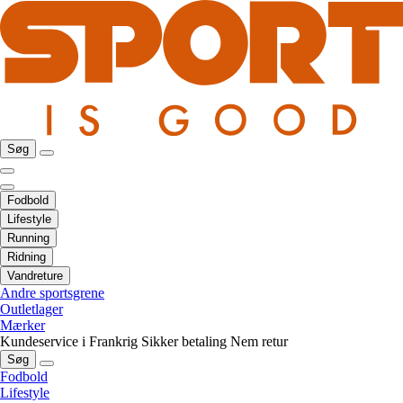
Søg
Fodbold
Lifestyle
Running
Ridning
Vandreture
Andre sportsgrene
Outletlager
Mærker
Kundeservice i Frankrig
Sikker betaling
Nem retur
Søg
Fodbold
Lifestyle