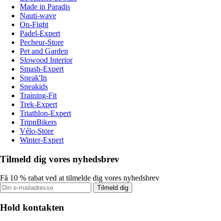
Made in Paradis
Nauti-wave
On-Fight
Padel-Expert
Pecheur-Store
Pet and Garden
Slowood Interior
Smash-Expert
Sneak'In
Sneakids
Training-Fit
Trek-Expert
Triathlon-Expert
TripnBikers
Vélo-Store
Winter-Expert
Tilmeld dig vores nyhedsbrev
Få 10 % rabat ved at tilmelde dig vores nyhedsbrev
Tilmeld dig
Hold kontakten