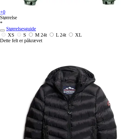
+0
Størrelse
*
Størrelsesguide
XS
S
M
24t
L
24t
XL
Dette felt er påkrævet