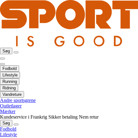
Søg
Fodbold
Lifestyle
Running
Ridning
Vandreture
Andre sportsgrene
Outletlager
Mærker
Kundeservice i Frankrig
Sikker betaling
Nem retur
Søg
Fodbold
Lifestyle