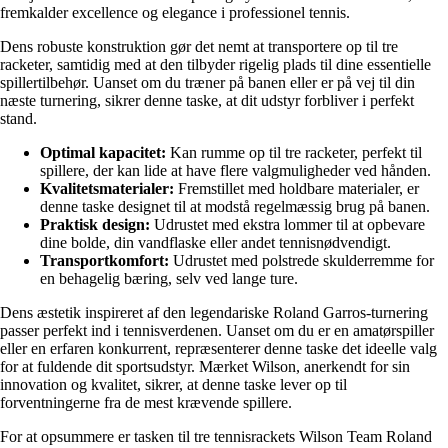
fremkalder excellence og elegance i professionel tennis.
Dens robuste konstruktion gør det nemt at transportere op til tre
racketer, samtidig med at den tilbyder rigelig plads til dine essentielle
spillertilbehør. Uanset om du træner på banen eller er på vej til din
næste turnering, sikrer denne taske, at dit udstyr forbliver i perfekt
stand.
Optimal kapacitet:
Kan rumme op til tre racketer, perfekt til
spillere, der kan lide at have flere valgmuligheder ved hånden.
Kvalitetsmaterialer:
Fremstillet med holdbare materialer, er
denne taske designet til at modstå regelmæssig brug på banen.
Praktisk design:
Udrustet med ekstra lommer til at opbevare
dine bolde, din vandflaske eller andet tennisnødvendigt.
Transportkomfort:
Udrustet med polstrede skulderremme for
en behagelig bæring, selv ved lange ture.
Dens æstetik inspireret af den legendariske Roland Garros-turnering
passer perfekt ind i tennisverdenen. Uanset om du er en amatørspiller
eller en erfaren konkurrent, repræsenterer denne taske det ideelle valg
for at fuldende dit sportsudstyr. Mærket Wilson, anerkendt for sin
innovation og kvalitet, sikrer, at denne taske lever op til
forventningerne fra de mest krævende spillere.
For at opsummere er tasken til tre tennisrackets Wilson Team Roland