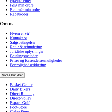
Hjælpecenter
Følg min ordre
Returnér min ordre
Rabatkoder
Om os
Hvem er vi?
Kontakt os
Salgsbetingelser
Retur & refundering
Juridiske oplysninger
Betalingsmetoder
Priser og forsendelsesmuligheder
Fortrolighedserklæring
Vores butikker
Basket-Center
Daily Bikers
Direct Running
Direct-Volley
Espace Golf
Foot-Store
Galop Store