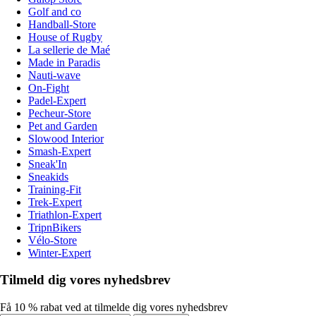
Golf and co
Handball-Store
House of Rugby
La sellerie de Maé
Made in Paradis
Nauti-wave
On-Fight
Padel-Expert
Pecheur-Store
Pet and Garden
Slowood Interior
Smash-Expert
Sneak'In
Sneakids
Training-Fit
Trek-Expert
Triathlon-Expert
TripnBikers
Vélo-Store
Winter-Expert
Tilmeld dig vores nyhedsbrev
Få 10 % rabat ved at tilmelde dig vores nyhedsbrev