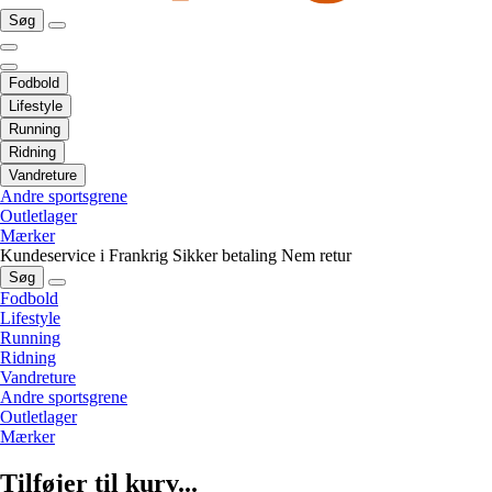
Søg
Fodbold
Lifestyle
Running
Ridning
Vandreture
Andre sportsgrene
Outletlager
Mærker
Kundeservice i Frankrig
Sikker betaling
Nem retur
Søg
Fodbold
Lifestyle
Running
Ridning
Vandreture
Andre sportsgrene
Outletlager
Mærker
Tilføjer til kurv...