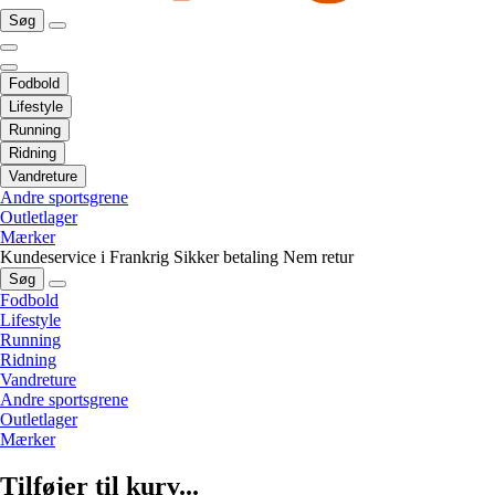
Søg
Fodbold
Lifestyle
Running
Ridning
Vandreture
Andre sportsgrene
Outletlager
Mærker
Kundeservice i Frankrig
Sikker betaling
Nem retur
Søg
Fodbold
Lifestyle
Running
Ridning
Vandreture
Andre sportsgrene
Outletlager
Mærker
Tilføjer til kurv...