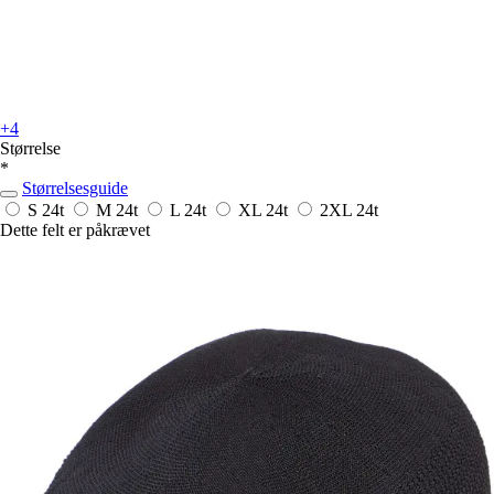
+4
Størrelse
*
Størrelsesguide
S
24t
M
24t
L
24t
XL
24t
2XL
24t
Dette felt er påkrævet