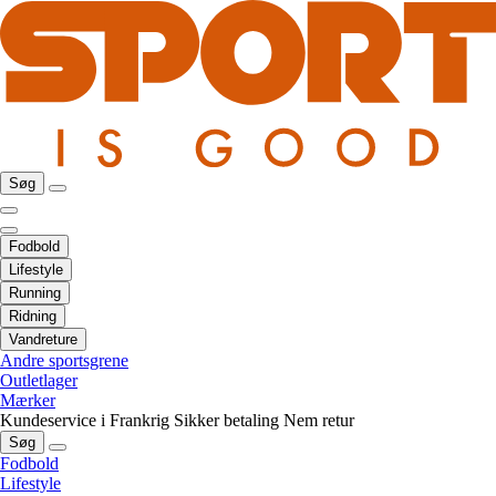
Søg
Fodbold
Lifestyle
Running
Ridning
Vandreture
Andre sportsgrene
Outletlager
Mærker
Kundeservice i Frankrig
Sikker betaling
Nem retur
Søg
Fodbold
Lifestyle