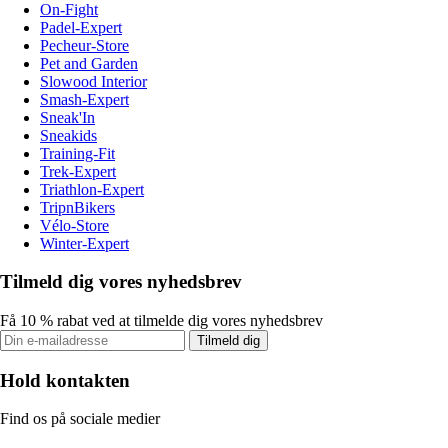
On-Fight
Padel-Expert
Pecheur-Store
Pet and Garden
Slowood Interior
Smash-Expert
Sneak'In
Sneakids
Training-Fit
Trek-Expert
Triathlon-Expert
TripnBikers
Vélo-Store
Winter-Expert
Tilmeld dig vores nyhedsbrev
Få 10 % rabat ved at tilmelde dig vores nyhedsbrev
Tilmeld dig
Hold kontakten
Find os på sociale medier