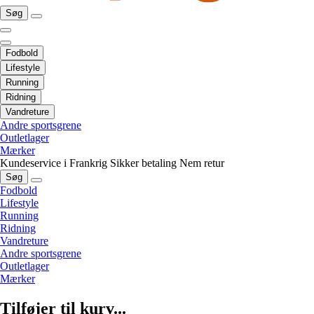
Søg
Fodbold
Lifestyle
Running
Ridning
Vandreture
Andre sportsgrene
Outletlager
Mærker
Kundeservice i Frankrig
Sikker betaling
Nem retur
Søg
Fodbold
Lifestyle
Running
Ridning
Vandreture
Andre sportsgrene
Outletlager
Mærker
Tilføjer til kurv...