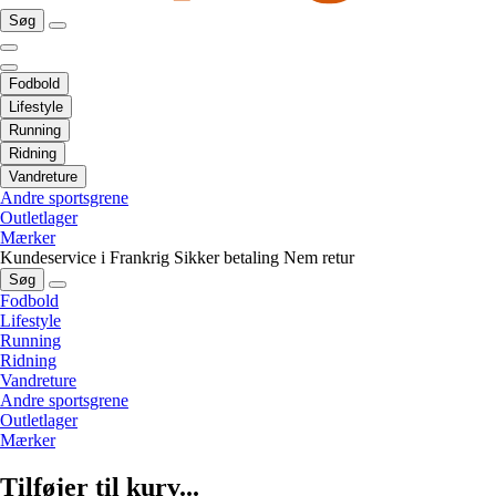
Søg
Fodbold
Lifestyle
Running
Ridning
Vandreture
Andre sportsgrene
Outletlager
Mærker
Kundeservice i Frankrig
Sikker betaling
Nem retur
Søg
Fodbold
Lifestyle
Running
Ridning
Vandreture
Andre sportsgrene
Outletlager
Mærker
Tilføjer til kurv...