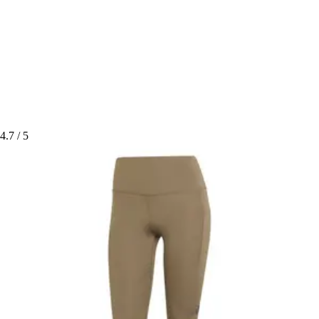
4.7
/ 5