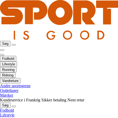
Søg
Fodbold
Lifestyle
Running
Ridning
Vandreture
Andre sportsgrene
Outletlager
Mærker
Kundeservice i Frankrig
Sikker betaling
Nem retur
Søg
Fodbold
Lifestyle