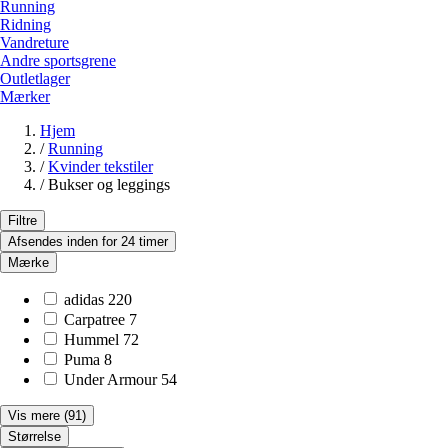
Running
Ridning
Vandreture
Andre sportsgrene
Outletlager
Mærker
Hjem
/
Running
/
Kvinder tekstiler
/
Bukser og leggings
Filtre
Afsendes inden for 24 timer
Mærke
adidas
220
Carpatree
7
Hummel
72
Puma
8
Under Armour
54
Vis mere
(91)
Størrelse