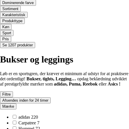
Dominerende farve
Sortiment
Karakteristisk
Produkttype
Køn
Sport
Pris
Se 1207 produkter
Bukser og leggings
Løb er en sportsgren, der kræver et minimum af udstyr for at praktisere
det ordentligt!
Bukser, tights, Legging…
opdag beklædning udviklet
af prestigefyldte mærker som
adidas, Puma, Reebok
eller
Asics !
Filtre
Afsendes inden for 24 timer
Mærke
adidas
220
Carpatree
7
Hummel
72