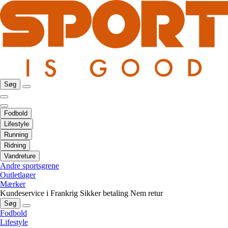
Søg
Fodbold
Lifestyle
Running
Ridning
Vandreture
Andre sportsgrene
Outletlager
Mærker
Kundeservice i Frankrig
Sikker betaling
Nem retur
Søg
Fodbold
Lifestyle