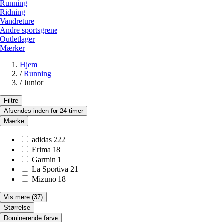
Running
Ridning
Vandreture
Andre sportsgrene
Outletlager
Mærker
Hjem
/
Running
/
Junior
Filtre
Afsendes inden for 24 timer
Mærke
adidas
222
Erima
18
Garmin
1
La Sportiva
21
Mizuno
18
Vis mere
(37)
Størrelse
Dominerende farve