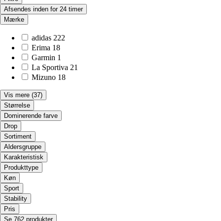
Afsendes inden for 24 timer
Mærke
adidas
222
Erima
18
Garmin
1
La Sportiva
21
Mizuno
18
Vis mere
(37)
Størrelse
Dominerende farve
Drop
Sortiment
Aldersgruppe
Karakteristisk
Produkttype
Køn
Sport
Stability
Pris
Se 762 produkter