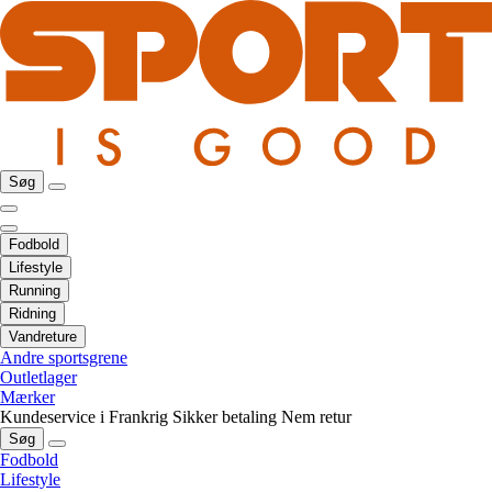
Søg
Fodbold
Lifestyle
Running
Ridning
Vandreture
Andre sportsgrene
Outletlager
Mærker
Kundeservice i Frankrig
Sikker betaling
Nem retur
Søg
Fodbold
Lifestyle